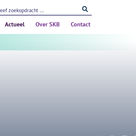
Actueel
Over SKB
Contact
ing (PSA)
Nieuws
Betrouwbaar meten
Blog
Privacy
Kennis
Medewerkers
Partners
rken
Vacatures
ols