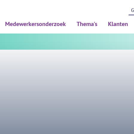
Medewerkersonderzoek
Thema's
Klanten
Medewerkerstevredenheidsonderzoek (MTO)
Psychosociale arbeidsbelast
Werkdrukonderzoek (PSA)
Diversiteit en inclusie
Risicoinventaristatie en evaluatie (RIE)
Duurzame inzetbaarheid
Gezondheidsonderzoek (PMO/PAGO)
BRAVO/leefstijl
Pulse onderzoek
Thuiswerken en hybride we
Verdiepend meten en HR To