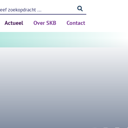
Actueel
Over SKB
Contact
ing (PSA)
Nieuws
Betrouwbaar meten
Blog
Privacy
Kennis
Medewerkers
Partners
rken
Vacatures
ols