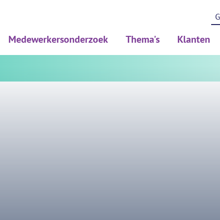
Medewerkersonderzoek
Thema's
Klanten
Medewerkerstevredenheidsonderzoek (MTO)
Psychosociale arbeidsbelast
Werkdrukonderzoek (PSA)
Diversiteit en inclusie
Risicoinventaristatie en evaluatie (RIE)
Duurzame inzetbaarheid
Gezondheidsonderzoek (PMO/PAGO)
BRAVO/leefstijl
Pulse onderzoek
Thuiswerken en hybride we
Verdiepend meten en HR To