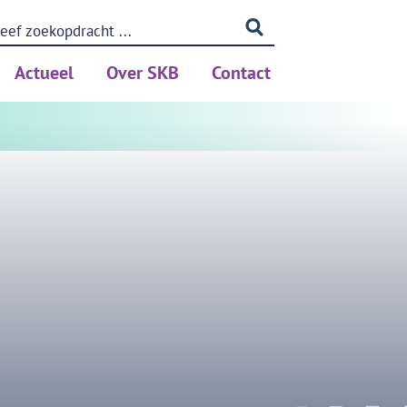
Actueel
Over SKB
Contact
ing (PSA)
Nieuws
Betrouwbaar meten
Blog
Privacy
Kennis
Medewerkers
Partners
rken
Vacatures
ols