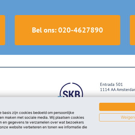
Bel ons: 020-4627890
Entrada 501
1114 AA Amsterda
020 - 462 7890
projecten@skb.nl
 basis zijn cookies bedoeld om persoonlijke
Weiger
en maken met sociale media. Wij plaatsen cookies
Bekijk ons op L
n en gegevens te verzamelen over wat bezoekers
onze website verbeteren en tonen we informatie die