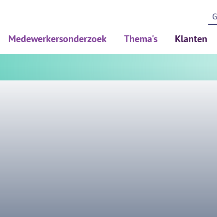
Medewerkersonderzoek
Thema's
Klanten
Medewerkerstevredenheidsonderzoek (MTO)
Psychosociale arbeidsbelast
Werkdrukonderzoek (PSA)
Diversiteit en inclusie
Risicoinventaristatie en evaluatie (RIE)
Duurzame inzetbaarheid
Gezondheidsonderzoek (PMO/PAGO)
BRAVO/leefstijl
Pulse onderzoek
Thuiswerken en hybride we
Verdiepend meten en HR To