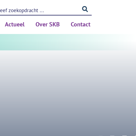
Actueel
Over SKB
Contact
ing (PSA)
Nieuws
Betrouwbaar meten
Blog
Privacy
Kennis
Medewerkers
Partners
rken
Vacatures
ols