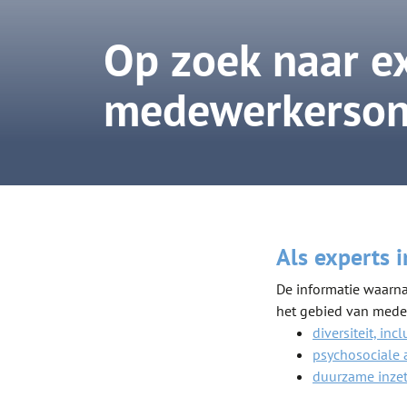
Op zoek naar ex
medewerkerson
Als experts 
De informatie waarnaa
het gebied van mede
diversiteit, inc
psychosociale 
duurzame inze