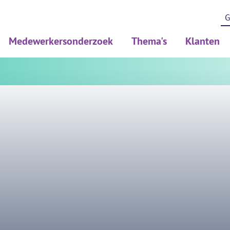
Medewerkersonderzoek
Thema's
Klanten
Medewerkerstevredenheidsonderzoek (MTO)
Psychosociale arbeidsbelast
Werkdrukonderzoek (PSA)
Diversiteit en inclusie
Risicoinventaristatie en evaluatie (RIE)
Duurzame inzetbaarheid
Gezondheidsonderzoek (PMO/PAGO)
BRAVO/leefstijl
Pulse onderzoek
Thuiswerken en hybride we
Verdiepend meten en HR To