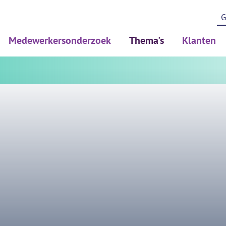
Medewerkersonderzoek
Thema's
Klanten
Medewerkerstevredenheidsonderzoek (MTO)
Psychosociale arbeidsbelast
Werkdrukonderzoek (PSA)
Diversiteit en inclusie
Risicoinventaristatie en evaluatie (RIE)
Duurzame inzetbaarheid
Gezondheidsonderzoek (PMO/PAGO)
BRAVO/leefstijl
Pulse onderzoek
Thuiswerken en hybride we
Verdiepend meten en HR To