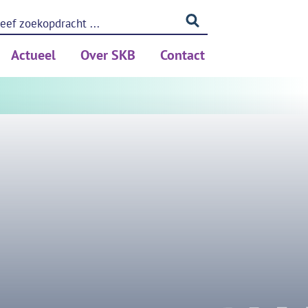
Actueel
Over SKB
Contact
ing (PSA)
Nieuws
Betrouwbaar meten
Blog
Privacy
Kennis
Medewerkers
Partners
rken
Vacatures
ols