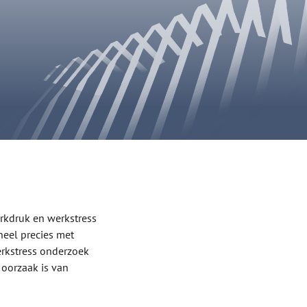
erkdruk en werkstress
heel precies met
erkstress onderzoek
oorzaak is van