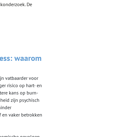
ukonderzoek. De
ress: waarom
jn vatbaarder voor
er risico op hart- en
tere kans op burn-
heid zijn psychisch
inder
f en vaker betrokken
onomische gevolgen